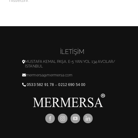
hissettirir.
İLETİŞİM
MUSTAFA KEMAL PAŞA, E-5 YAN YOL 134 AVCILAR/
İSTANBUL
mermersa@mermersa.com
0533 582 91 78
–
0212 690 54 00