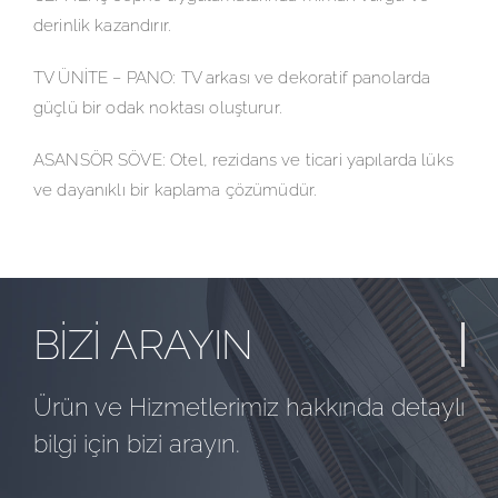
derinlik kazandırır.
TV ÜNİTE – PANO: TV arkası ve dekoratif panolarda
güçlü bir odak noktası oluşturur.
ASANSÖR SÖVE: Otel, rezidans ve ticari yapılarda lüks
ve dayanıklı bir kaplama çözümüdür.
BİZİ ARAYIN
Ürün ve Hizmetlerimiz hakkında detaylı
bilgi için bizi arayın.