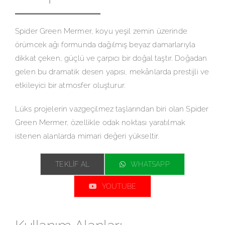
Spider Green Mermer, koyu yeşil zemin üzerinde
örümcek ağı formunda dağılmış beyaz damarlarıyla
dikkat çeken, güçlü ve çarpıcı bir doğal taştır. Doğadan
gelen bu dramatik desen yapısı, mekânlarda prestijli ve
etkileyici bir atmosfer oluşturur.
Lüks projelerin vazgeçilmez taşlarından biri olan Spider
Green Mermer, özellikle odak noktası yaratılmak
istenen alanlarda mimari değeri yükseltir.
TEKLIF AL
WHATSAPP
YOUTUBE