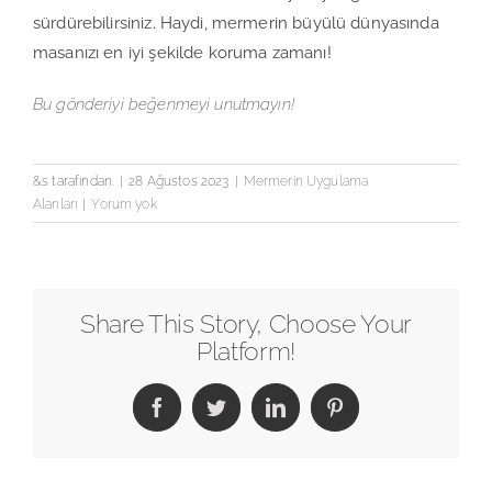
sürdürebilirsiniz. Haydi, mermerin büyülü dünyasında
masanızı en iyi şekilde koruma zamanı!
Bu gönderiyi beğenmeyi unutmayın!
&s tarafından.
|
28 Ağustos 2023
|
Mermerin Uygulama
Alanları
|
Yorum yok
Share This Story, Choose Your
Platform!
Facebook
Twitter
LinkedIn
Pinterest