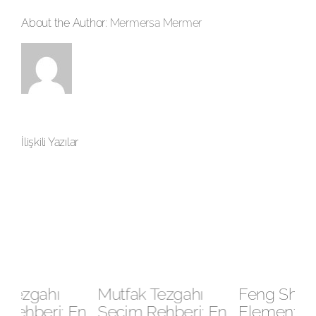
About the Author:
Mermersa Mermer
İlişkili Yazılar
Mutfak Tezgahı
Feng Shui’nin 5
M
En
Seçim Rehberi: En
Elementi ve Villa
m