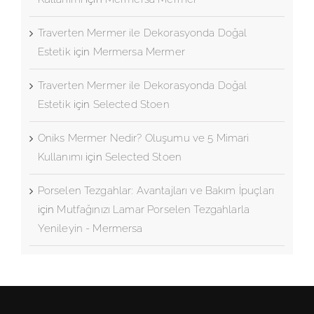
Traverten Mermer ile Dekorasyonda Doğal
Estetik
için
Mermersa Mermer
Traverten Mermer ile Dekorasyonda Doğal
Estetik
için
Selected Stoen
Oniks Mermer Nedir? Oluşumu ve 5 Mimari
Kullanımı
için
Selected Stoen
Porselen Tezgahlar: Avantajları ve Bakım İpuçları
için
Mutfağınızı Lamar Porselen Tezgahlarla
Yenileyin - Mermersa