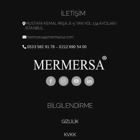
İLETİŞİM
MUSTAFA KEMAL PAŞA, E-5 YAN YOL 134 AVCILAR/
İSTANBUL
mermersa@mermersa.com
0533 582 91 78
–
0212 690 54 00
BİLGİLENDİRME
GİZLİLİK
KVKK