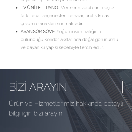
TV ÜNİTE – PANO
: Mermerin zerafetinin eşsiz
farklı ebat seçenekleri ile hazır, pratik kolay
çözüm olanakları sunmaktadır.
ASANSÖR SÖVE
: Yoğun insan trafiğinin
bulunduğu koridor akslarında doğal görünümlü
ve dayanıklı yapısı sebebiyle tercih edilir.
BİZİ ARAYIN
Ürün ve Hizmetlerimiz hakkında detaylı
bilgi için bizi arayın.