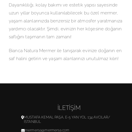
Dayanıklılığı, kolay bakımı ve estetik yapısı sayesinde
uzun yıllar boyunca kullanılabilecek bu özel mermer,
yaşam alanlarınızda benzersiz bir atmosfer yaratmanıza
yardımcı olacaktır. Şimdi, evinizin her köşesine doğanın
saflığını taşımanın tam zamanı!
Bianca Natura Mermer ile tanışarak evinize doğanın en
saf halini getirin ve yaşam alanlarınızı unutulmaz kılın!
İLETİŞİM
MUSTAFA KEMAL PAŞA, E-5 YAN YOL 134 AVCILAR/
İSTANBUL
mermersa@mermersa.com