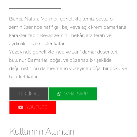
Bianca Natura Mermer, genellikle temiz beyaz bir
zemin üzerinde hafif gri, bej veya açık krem damarlarla
karakterizedir. Beyaz zemin, mekânlara ferah ve
aydınlık bir atmosfer katar.
Yüzeyinde genellikle ince ve zarif damar desenleri
bulunur. Damarlar, doğal ve düzensiz bir şekilde
dağılmıştır, bu da mermerin yüzeyine doğal bir doku ve
hareket katar.
TEKLIF AL
WHATSAPP
YOUTUBE
Kullanım Alanları