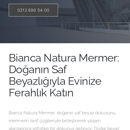
0212 690 54 00
Bianca Natura Mermer:
Doğanın Saf
Beyazlığıyla Evinize
Ferahlık Katın
Bianca Natura Mermer, doğanın saf beyaz dokusunu,
mermerin zarif çizgileriyle birleştirerek yaşam
alanlarınıza sofistike bir dokunuş getiriyor. Doğal beyaz