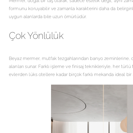
Mermer, doğal bir taş olarak, sadece estetik değil, aynı za
formunu koruyabilir ve zamanla karakterini daha da belirginle
uygun alanlarda bile uzun ömürlüdür.
Çok Yönlülük
Beyaz mermer, mutfak tezgahlarından banyo zeminlerine, du
alanları sunar. Farklı işleme ve finisaj teknikleriyle, her tür
evlerden lüks otellere kadar birçok farklı mekanda ideal bir s