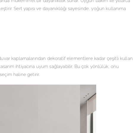
manda mükemmel bir dayanıklılık sunar. Uygun bakım ile yıllarca
ştirir. Sert yapısı ve dayanıklılığı sayesinde, yoğun kullanıma
var kaplamalarından dekoratif elementlere kadar çeşitli kulla
lü tasarım ihtiyacına uyum sağlayabilir. Bu çok yönlülük, onu
eçim haline getirir.