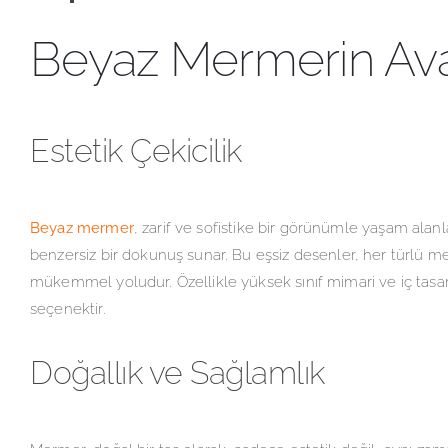
Beyaz Mermerin Avan
Estetik Çekicilik
Beyaz mermer
, zarif ve sofistike bir görünümle yaşam alan
benzersiz bir dokunuş sunar. Bu eşsiz desenler, her türlü me
mükemmel yoludur. Özellikle yüksek sınıf mimari ve iç tasar
seçenektir.
Doğallık ve Sağlamlık