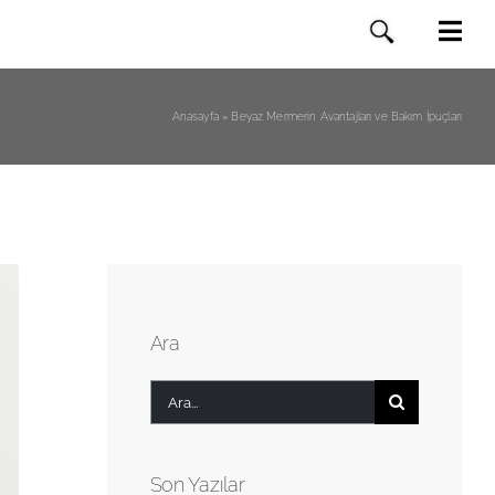
Anasayfa
»
Beyaz Mermerin Avantajları ve Bakım İpuçları
Ara
Ara:
Son Yazılar