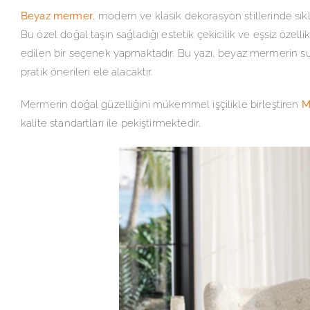
Beyaz mermer
, modern ve klasik dekorasyon stillerinde sık
Bu özel doğal taşın sağladığı estetik çekicilik ve eşsiz özell
edilen bir seçenek yapmaktadır. Bu yazı, beyaz mermerin sun
pratik önerileri ele alacaktır.
Mermerin doğal güzelliğini mükemmel işçilikle birleştiren
M
kalite standartları ile pekiştirmektedir.